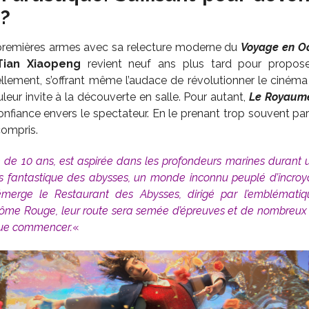
 ?
 premières armes avec sa relecture moderne du
Voyage en O
Tian Xiaopeng
revient neuf ans plus tard pour propose
llement, s’offrant même l’audace de révolutionner le cinéma
uleur invite à la découverte en salle. Pour autant,
Le Royaume
fiance envers le spectateur. En le prenant trop souvent par l
compris.
te de 10 ans, est aspirée dans les profondeurs marines durant un
ers fantastique des abysses, un monde inconnu peuplé d’incroy
émerge le Restaurant des Abysses, dirigé par l’emblémati
ntôme Rouge, leur route sera semée d’épreuves et de nombreux 
que commencer.
«