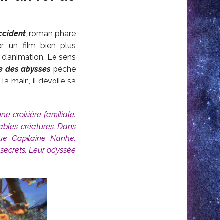
ccident
,
roman phare
r un film bien plus
 d’animation. Le sens
 des abysses
pèche
a main, il dévoile sa
e croisière familiale.
ables créatures. Dans
que Capitaine Nanhe.
secrets. Leur odyssée