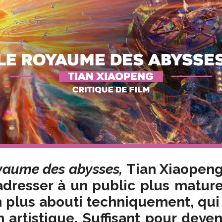
yaume des abysses,
Tian Xiaopen
adresser à un public plus mature
m plus abouti
techniquement
, qu
n artistique. Suffisant pour deven