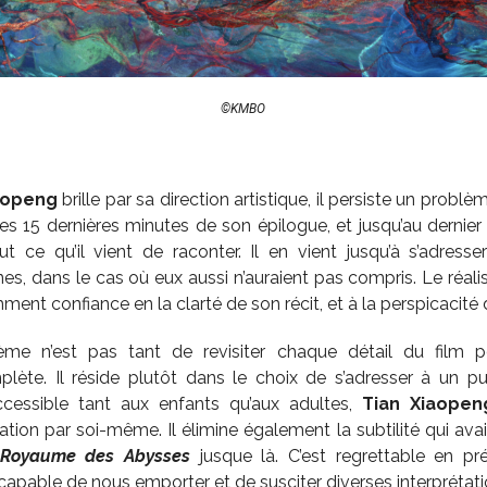
©KMBO
aopeng
brille par sa direction artistique, il persiste un probl
les 15 dernières minutes de son épilogue, et jusqu’au dernier 
 ce qu’il vient de raconter. Il en vient jusqu’à s’adress
es, dans le cas où eux aussi n’auraient pas compris. Le réal
mment confiance en la clarté de son récit, et à la perspicacité 
lème n’est pas tant de revisiter chaque détail du film 
ète. Il réside plutôt dans le choix de s’adresser à un pu
ccessible tant aux enfants qu’aux adultes,
Tian Xiaopen
étation par soi-même. Il élimine également la subtilité qui a
 Royaume des Abysses
jusque là. C’est regrettable en pré
capable de nous emporter et de susciter diverses interprétati