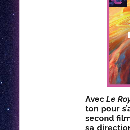
Avec
Le Ro
ton pour s’
second fil
sa directio