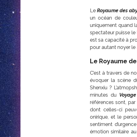
Le
Royaume des ab
un océan de couleu
uniquement quand la
spectateur puisse le 
est sa capacité à p
pour autant noyer le 
Le Royaume des
C’est à travers de n
évoquer la scène 
Shenxiu ? L’atmopshè
minutes du
Voyage
références sont, par a
dont celles-ci peu
onirique, et le per
sentiment d’urgence
émotion similaire au