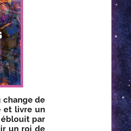
g change de
 et livre
un
i éblouit
par
ir un roi de