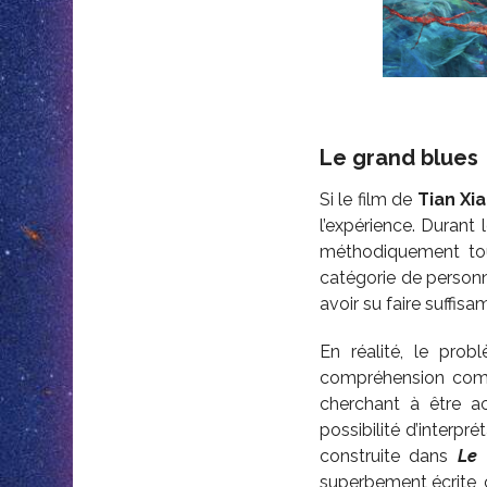
Le grand blues
Si le film de
Tian Xi
l’expérience. Durant 
méthodiquement tout
catégorie de personn
avoir su faire suffisa
En réalité, le prob
compréhension compl
cherchant à être a
possibilité d’interpr
construite dans
Le
superbement écrite, 