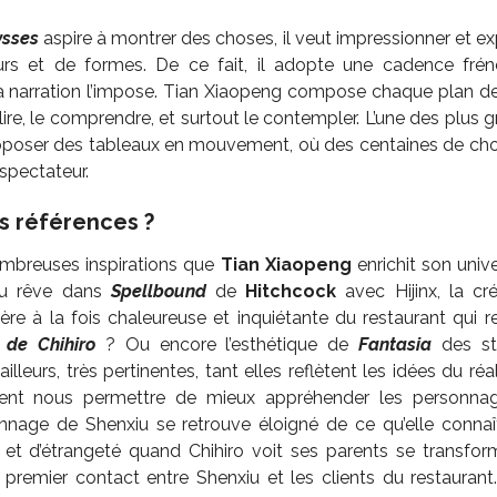
ysses
aspire à montrer des choses, il veut impressionner et ex
rs et de formes. De ce fait, il adopte une cadence frén
 narration l’impose. Tian Xiaopeng compose chaque plan de
lire, le comprendre, et surtout le contempler. L’une des plus 
roposer des tableaux en mouvement, où des centaines de cho
spectateur.
 références ?
ombreuses inspirations que
Tian Xiaopeng
enrichit son uni
du rêve dans
Spellbound
de
Hitchcock
avec Hijinx, la cr
re à la fois chaleureuse et inquiétante du restaurant qui 
 de Chihiro
? Ou encore l’esthétique de
Fantasia
des st
illeurs, très pertinentes, tant elles reflètent les idées du ré
vent nous permettre de mieux appréhender les personnag
sonnage de Shenxiu se retrouve éloigné de ce qu’elle conna
 et d’étrangeté quand Chihiro voit ses parents se transfo
 premier contact entre Shenxiu et les clients du restauran