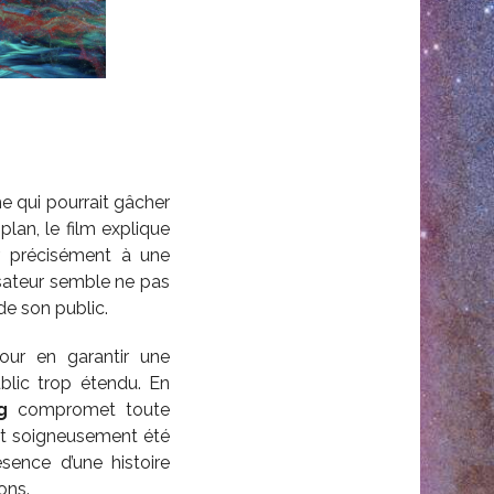
ème qui pourrait gâcher
plan, le film explique
er précisément à une
isateur semble ne pas
de son public.
pour en garantir une
blic trop étendu. En
g
compromet toute
vait soigneusement été
sence d’une histoire
ons.