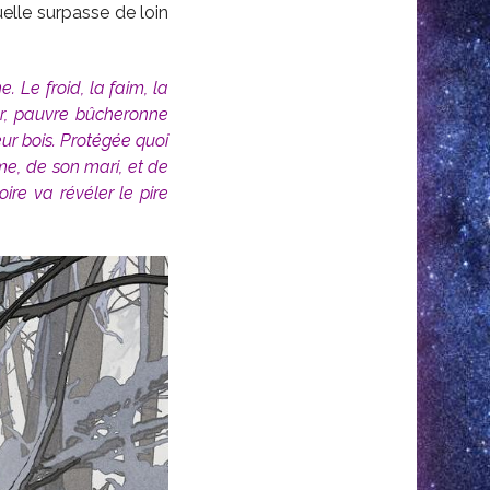
lle surpasse de loin
 Le froid, la faim, la
our, pauvre bûcheronne
ur bois. Protégée quoi
me, de son mari, et de
oire va révéler le pire