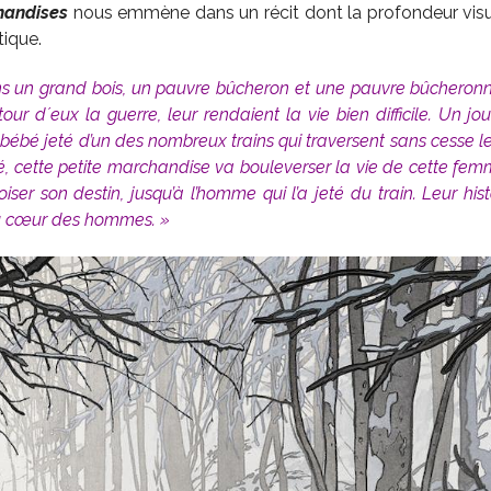
handises
nous emmène dans un récit dont la profondeur visue
ique.
dans un grand bois, un pauvre bûcheron et une pauvre bûcheronne.
tour d´eux la guerre, leur rendaient la vie bien difficile. Un j
 bébé jeté d’un des nombreux trains qui traversent sans cesse le
bé, cette petite marchandise va bouleverser la vie de cette fem
iser son destin, jusqu’à l’homme qui l’a jeté du train. Leur hist
u cœur des hommes. »