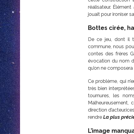
réalisateur. Élément
jouait pour ironiser s
Bottes cirée, 
De ce jeu, dont il 
commune, nous pouvo
contes des frères G
évocation du nom de
qu’on ne composera 
Ce problème, qui n’e
très bien interprétée
tournures, les noms
Malheureusement, ce
direction d’acteur.ic
rendre
La plus préc
L’image manqu