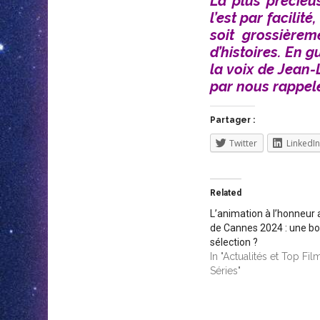
La plus précieus
l’est par facilité
soit grossière
d’histoires. En g
la voix de Jean-
par nous rappeler
Partager :
Twitter
LinkedIn
Related
L’animation à l’honneur 
de Cannes 2024 : une b
sélection ?
In "Actualités et Top Fil
Séries"