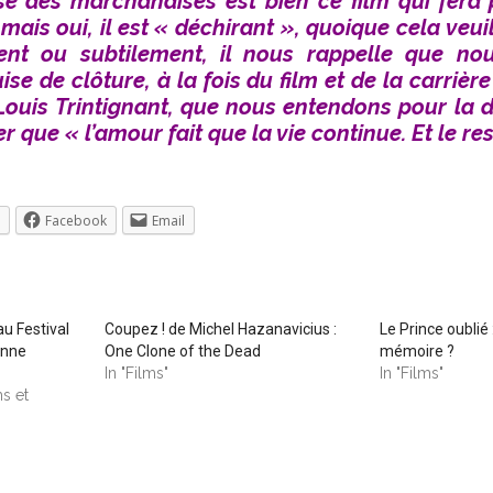
e des marchandises est bien ce film qui fera p
, mais oui, il est « déchirant », quoique cela veuill
ment ou subtilement, il nous rappelle que no
uise de clôture, à la fois du film et de la carrière 
Louis Trintignant, que nous entendons pour la der
 que « l’amour fait que la vie continue. Et le res
Facebook
Email
au Festival
Coupez ! de Michel Hazanavicius :
Le Prince oublié 
onne
One Clone of the Dead
mémoire ?
In "Films"
In "Films"
ms et