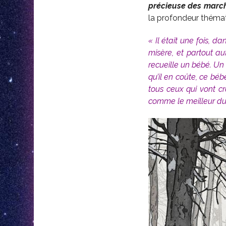
précieuse des marc
la profondeur thémat
« Il était une fois, 
misère, et partout au
recueille un bébé. Un
qu’il en coûte, ce bé
tous ceux qui vont cro
comme le meilleur d