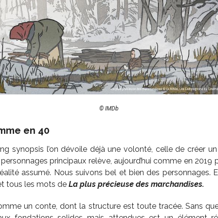
© IMDb
omme en 40
ong synopsis l’on dévoile déjà une volonté, celle de créer un 
personnages principaux relève, aujourd’hui comme en 2019 po
a réalité assumé. Nous suivons bel et bien des personnages. E
 et tous les mots de
La plus précieuse des marchandises.
omme un conte, dont la structure est toute tracée. Sans que
 aux fondations solides mais attendues est un élément ré