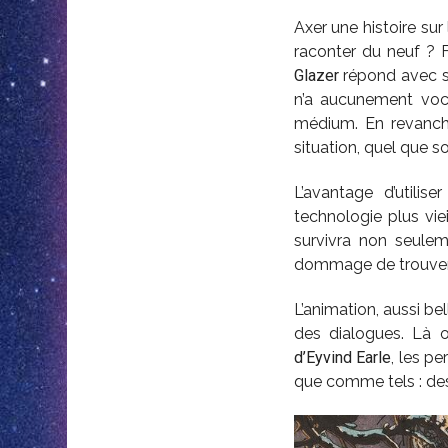
Axer une histoire su
raconter du neuf ? 
Glazer
répond avec sa
n’a aucunement voca
médium. En revanche,
situation, quel que so
L’avantage d’utilis
technologie plus vi
survivra non seulem
dommage de trouver d
L’animation, aussi b
des dialogues. Là o
d’Eyvind Earle
, les p
que comme tels : de