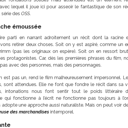
 avec lequel il joue ici pour asseoir le fantastique de son r
a série des
OSS
.
hache émoussée
tire parti en narrant adroitement un récit dont la racine 
ns retirer deux choses. Soit on y est aspiré, comme un e
rimm (pas les originaux on espère). Soit on en ressort bru
s protagonistes. Car, dès les premières phrases du film, 
pas avec des personnes, mais des personnages.
n est pas un, rend le film malheureusement impersonnel. Le
s, sont attendues. Elle ne font que fondre le récit dans sa v
, intonations nous font sentir tout le poids littéraire d’
 qui fonctionne à l’écrit ne fonctionne pas toujours à l’or
es adopte une approche aussi naturaliste. Mais on peut voir d
ieuse des marchandises
intemporel.
ante