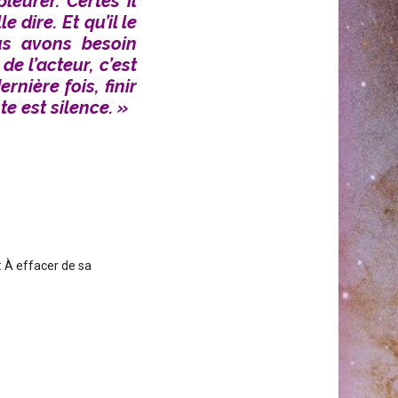
leurer. Certes il
e dire. Et qu’il le
us avons besoin
de l’acteur, c’est
nière fois, finir
te est silence. »
: À effacer de sa