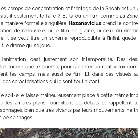
r les camps de concentration et l’héritage de la Shoah est un
Faut-il seulement le faire ? Et là où un film comme
La Zone 
 manière formelle singulière,
Hazanavicius
prend le contre-p
tion de renouveler ni le film de guerre, ni celui du dram
 il se veut être un schéma reproductible à l’infini, quelle 
it le drame qui se joue.
er l’animation, c’est justement son intemporalité. Des d
eille encore que le cinéma, pour raconter un récit vieux co
ent les camps, mais aussi ce film. Et dans ces visuels aux 
es caractérisations qui le sont tout autant.
elle soit-elle, laisse malheureusement place à cette même imp
ù les arrières-plans fourmillent de détails et rappellent l
ersonnages, bien que très vivants par leurs mouvements, ne t
s personnages.