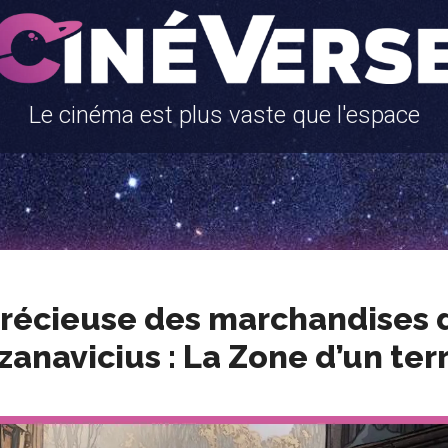
Le cinéma est plus vaste que l'espace
précieuse des marchandises 
zanavicius : La Zone d’un terr