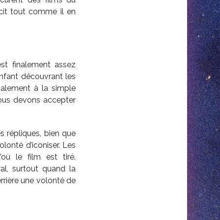
écit tout comme il en
est finalement assez
nfant découvrant les
talement à la simple
nous devons accepter
s répliques, bien que
olonté d’iconiser. Les
où le film est tiré.
al, surtout quand la
errière une volonté de