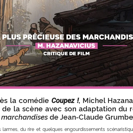
rès la comédie
, Michel Hazana
Coupez !
t de la scène avec son adaptation du
s marchandises
de Jean-Claude Grumbe
s larmes, du rire et quelques engourdissements scénaristiqu