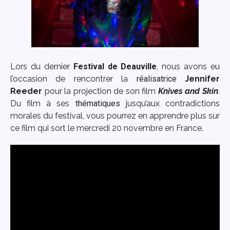
Lors du dernier
Festival de Deauville
, nous avons eu
l’occasion de rencontrer la
réalisatrice
Jenn
i
fer
Reeder
pour la projection de son film
Knives and Skin
.
Du film à ses
thématiques
jusqu’aux contradictions
morales du festival, vous pourrez en apprendre plus sur
ce film qui sort le mercredi 20 novembre en France.