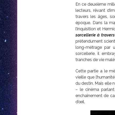
En ce deuxième mill
lecteurs, rêvant d’i
travers les âges, so
époque. Dans la maj
l’inquisition et Herm
sorcellerie à traver
prétendument scientif
long-métrage par u
sorcellerie, il embr
tranches de vie malé
Cette partie a le mé
vieille que l’humanit
du destin. Mais elle 
– le cinéma parlant
enchaînement de cart
d’œil.