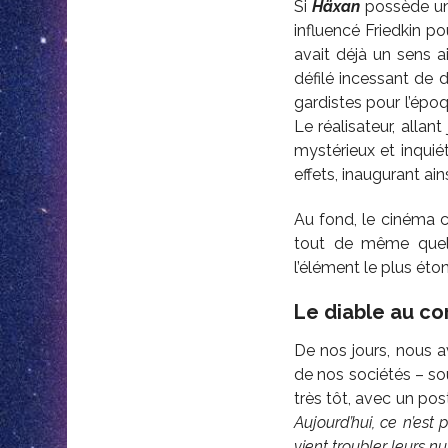
Si
Häxan
possède un 
influencé Friedkin p
avait déjà un sens 
défilé incessant de 
gardistes pour l’épo
Le réalisateur, allan
mystérieux et inquié
effets, inaugurant ai
Au fond, le cinéma c’
tout de même quel
l’élément le plus éto
Le diable au co
De nos jours, nous a
de nos sociétés – so
très tôt, avec un po
Aujourd’hui, ce n’est
vient troubler leurs nu