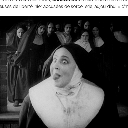
ses de liberté, hier accusées de sorcellerie, aujourd’hui « d’hy