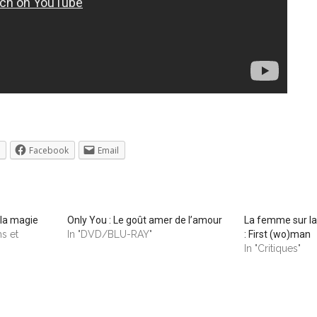
Facebook
Email
 la magie
Only You : Le goût amer de l’amour
La femme sur la
ms et
In "DVD/BLU-RAY"
: First (wo)man
In "Critiques"