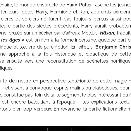
énaire, le monde ensorcelé de
Harry Potter
fascine les jeune
miter leurs idoles Harry, Hermione et Ron, apprentis
sorciers
rcières et sorciers ne furent pas toujours perçus aussi po
eure partie des siècles précédents, Harry aurait probableme
ione, brulée sur un
bûcher
par d’affreux Moldus.
Häxan,
traduit
s les âges »
est un film à la forme incertaine, quelque part 
ique et l’œuvre de pure fiction. En effet, si
Benjamin
Chri
ne approche à la fois historique et didactique de cette
aye ensuite vers une reconstitution de scénettes horrifique
fiques.
rite de mettre en perspective l’antériorité de cette magie 
é – et visant à convoquer esprits malins ou diaboliques, pour 
ne constitue pas, loin de là, le segment le plus intéressant du 
 est encore balbutiant à l’époque -, les explications textu
ons bien trop verbeux. En revanche, la partie fictionnelle 