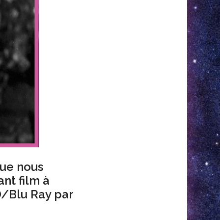
que nous
nt film à
D/Blu Ray par