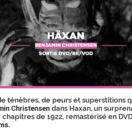
de ténèbres, de peurs et superstitions 
dans Haxan, un surprena
min Christensen
7 chapitres de 1922, remastérisé en DV
ms.