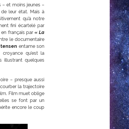
s – et moins jeunes –
de leur état. Mais à
sitivement qu’à notre
nt fini écartelé par
 en français par
« La
entre le documentaire
stensen
entame son
 croyance qu’est la
s illustrant quelques
noire – presque aussi
courber la trajectoire
film. Film muet oblige
elles se font par un
mérite encore le coup