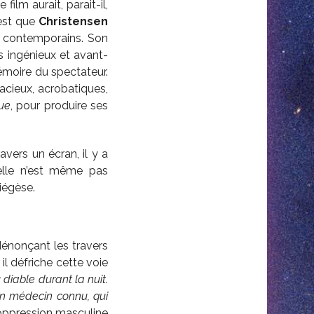
ilm aurait, parait-il,
’est que
Christensen
s contemporains. Son
s ingénieux et avant-
émoire du spectateur.
dacieux, acrobatiques,
ue
, pour produire ses
avers un écran, il y a
lle n’est même pas
diégèse.
dénonçant les travers
il défriche cette voie
 diable durant la nuit.
 un médecin connu, qui
oppression masculine