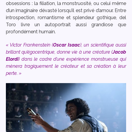
obsessions : la filiation, la monstruosité, ou celui même
d’un imaginaire dévasté lorsqu’il est privé d’amour. Entre
introspection, romantisme et splendeur gothique, del
Toro livre un autoportrait aussi grandiose que
profondément humain.
« Victor Frankenstein (
Oscar Isaac
), un scientifique aussi
brillant qu’égocentrique, donne vie à une créature (
Jacob
Elordi
) dans le cadre d’une expérience monstrueuse qui
mènera tragiquement le créateur et sa création à leur
perte. »