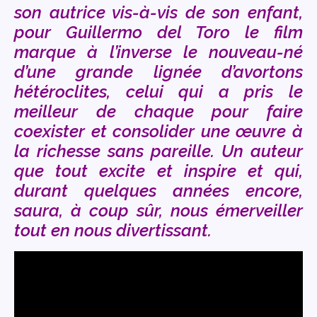
son autrice vis-à-vis de son enfant,
pour Guillermo del Toro le film
marque à l’inverse le nouveau-né
d’une grande lignée d’avortons
hétéroclites, celui qui a pris le
meilleur de chaque pour faire
coexister et consolider une œuvre à
la richesse sans pareille. Un auteur
que tout excite et inspire et qui,
durant quelques années encore,
saura, à coup sûr, nous émerveiller
tout en nous divertissant.