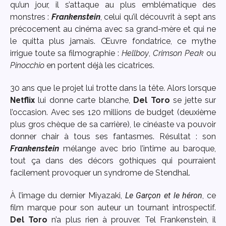
qu’un jour, il s’attaque au plus emblématique des
monstres :
Frankenstein
, celui qu’il découvrit à sept ans
précocement au cinéma avec sa grand-mère et qui ne
le quitta plus jamais. Œuvre fondatrice, ce mythe
irrigue toute sa filmographie :
Hellboy
,
Crimson Peak
ou
Pinocchio
en portent déjà les cicatrices.
30 ans que le projet lui trotte dans la tête. Alors lorsque
Netflix
lui donne carte blanche,
Del Toro
se jette sur
l’occasion. Avec ses 120 millions de budget (deuxième
plus gros chèque de sa carrière), le cinéaste va pouvoir
donner chair à tous ses fantasmes. Résultat : son
Frankenstein
mélange avec brio l’intime au baroque,
tout ça dans des décors gothiques qui pourraient
facilement provoquer un syndrome de Stendhal.
À l’image du dernier Miyazaki,
Le Garçon et le héron
, ce
film marque pour son auteur un tournant introspectif.
Del Toro
n’a plus rien à prouver. Tel Frankenstein, il