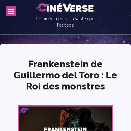
Skip
to
content
Le cinéma est plus vaste que
l'espace
Frankenstein de
Guillermo del Toro : Le
Roi des monstres