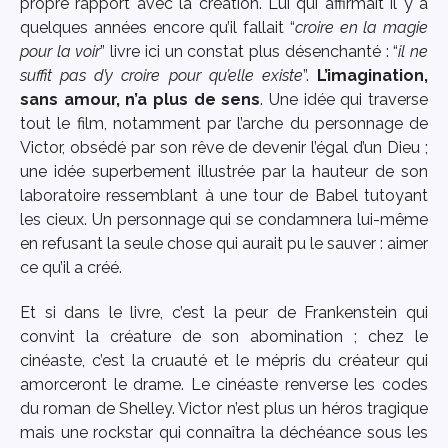
propre rapport avec la création. Lui qui affirmait il y a
quelques années encore qu’il fallait “
croire en la magie
pour la voir
” livre ici un constat plus désenchanté : “
il ne
suffit pas d’y croire pour qu’elle existe
”.
L’imagination,
sans amour, n’a plus de sens
. Une idée qui traverse
tout le film, notamment par l’arche du personnage de
Victor, obsédé par son rêve de devenir l’égal d’un Dieu ;
une idée superbement illustrée par la hauteur de son
laboratoire ressemblant à une tour de Babel tutoyant
les cieux. Un personnage qui se condamnera lui-même
en refusant la seule chose qui aurait pu le sauver : aimer
ce qu’il a créé.
Et si dans le livre, c’est la peur de Frankenstein qui
convint la créature de son abomination ; chez le
cinéaste, c’est la cruauté et le mépris du créateur qui
amorceront le drame. Le cinéaste renverse les codes
du roman de Shelley. Victor n’est plus un héros tragique
mais une rockstar qui connaîtra la déchéance sous les