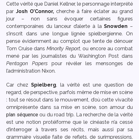
Cette vérité que Daniel Kellner, le personnage interprété
par
Josh O’Connor,
cherche à faire éclater au grand
jour – non sans évoquer certaines figures
contemporaines du lanceur d’alerte à la
Snowden
–
s’inscrit dans une longue lignée spielbergienne. On
pense évidemment au complot que tente de dénouer
Tom Cruise dans
Minority Report
, ou encore au combat
mené par les journalistes du Washington Post dans
Pentagon Papers
pour révéler les mensonges de
l’administration Nixon.
Car chez
Spielberg
, la vérité est une question de
regard, de perspective, parfois même de mise en scène
: tout se résout dans le mouvement, d’où cette vivacité
omniprésente dans sa mise en scène, son amour du
plan séquence
ou du road trip. La recherche de la vérité
est une notion protéiforme que le cinéaste n’a cessé
d’interroger à travers ses récits, mais aussi par sa
grammaire visuelle faite de reflets, de surimpressions,