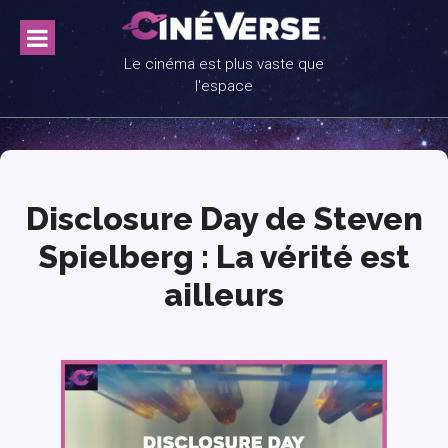
Skip
to
content
Le cinéma est plus vaste que
l'espace
Disclosure Day de Steven
Spielberg : La vérité est
ailleurs