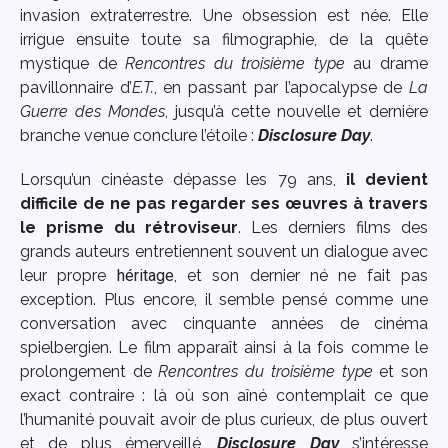
invasion extraterrestre. Une obsession est née. Elle
irrigue ensuite toute sa filmographie, de la quête
mystique de
Rencontres du troisième type
au drame
pavillonnaire d’
E.T.
, en passant par l’apocalypse de
La
Guerre des Mondes
, jusqu’à cette nouvelle et dernière
branche venue conclure l’étoile :
Disclosure Day
.
Lorsqu’un cinéaste dépasse les 79 ans,
il devient
difficile de ne pas regarder ses œuvres à travers
le prisme du rétroviseur
. Les derniers films des
grands auteurs entretiennent souvent un dialogue avec
leur propre
héritage
, et son dernier né ne fait pas
exception. Plus encore, il semble pensé comme une
conversation avec cinquante années de cinéma
spielbergien. Le film apparaît ainsi à la fois comme le
prolongement de
Rencontres du troisième type
et son
exact contraire : là où son aîné contemplait ce que
l’humanité pouvait avoir de plus curieux, de plus ouvert
et de plus émerveillé,
Disclosure Day
s’intéresse