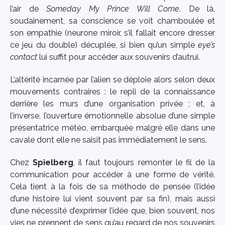
l’air de
Someday My Prince Will
Come
. De là,
soudainement, sa conscience se voit chamboulée et
son empathie (neurone miroir, s’il fallait encore dresser
ce jeu du double) décuplée, si bien qu’un simple
eye’s
contact
lui suffit pour accéder aux souvenirs d’autrui.
L’altérité incarnée par l’alien se déploie alors selon deux
mouvements contraires : le repli de la connaissance
derrière les murs d’une organisation privée ; et, à
l’inverse, l’ouverture émotionnelle absolue d’une simple
présentatrice météo, embarquée malgré elle dans une
cavale dont elle ne saisit pas immédiatement le sens.
Chez
Spielberg
, il faut toujours remonter le fil de la
communication pour accéder à une forme de vérité.
Cela tient à la fois de sa méthode de pensée (l’idée
d’une histoire lui vient souvent par sa fin), mais aussi
d’une nécessité d’exprimer l’idée que, bien souvent, nos
vies ne prennent de sens qu’au regard de nos souvenirs