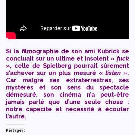
Si la filmographie de son ami Kubrick se
concluait sur un ultime et insolent «
fuck
», celle de Spielberg pourrait sûrement
s’achever sur un plus mesuré «
listen
».
Car malgré ses extraterrestres, ses
mystères et son sens du spectacle
démesuré, son cinéma n’a peut-être
jamais parlé que d’une seule chose :
notre capacité et nécessité à écouter
l’autre.
Partager :