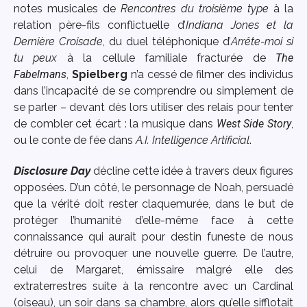
notes musicales de
Rencontres du troisième type
à la
relation père-fils conflictuelle d’
Indiana Jones et la
Dernière Croisade
, du duel téléphonique d’
Arrête-moi si
tu peux
à la cellule familiale fracturée de
The
Fabelmans
,
Spielberg
n’a cessé de filmer des individus
dans l’incapacité de se comprendre ou simplement de
se parler – devant dès lors utiliser des relais pour tenter
de combler cet écart : la musique dans
West Side Story
,
ou le conte de fée dans
A.I. Intelligence Artificial
.
Disclosure Day
décline cette idée à travers deux figures
opposées. D’un côté, le personnage de Noah, persuadé
que la vérité doit rester claquemurée, dans le but de
protéger l’humanité d’elle-même face à cette
connaissance qui aurait pour destin funeste de nous
détruire ou provoquer une nouvelle guerre. De l’autre,
celui de Margaret, émissaire malgré elle des
extraterrestres suite à la rencontre avec un Cardinal
(oiseau), un soir dans sa chambre, alors qu’elle sifflotait