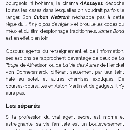
bourgeois ni bohème, le cinéma d’
Assayas
décoche
toutes les cases dans lesquelles on voudrait parfois le
ranger. Son
Cuban Network
n’échappe pas à cette
règle du
« il n’y a pas de règle »
et brouille les codes du
mélo et du film d’espionnage traditionnels.
James Bond
est en effet bien loin.
Obscurs agents du renseignement et de l’information,
ses espions se rapprochent davantage de ceux de
La
Taupe
de Alfredson ou de
La Vie des Autres
de Henckel
von Donnersmarck, différant seulement par leur teint
halé au soleil et autres chemises exotiques. De
courses-poursuites en Aston Martin et de gadgets, il n’y
aura pas.
Les séparés
Si la profession du vrai agent secret est morne et
astreignante, sa vie familiale est un bouleversement