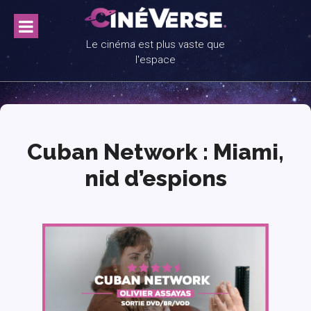
Skip
to
content
Le cinéma est plus vaste que
l'espace
Cuban Network : Miami,
nid d’espions