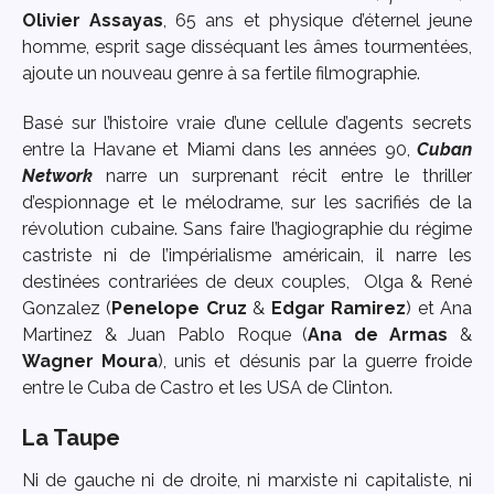
Olivier Assayas
, 65 ans et physique d’éternel jeune
homme, esprit sage disséquant les âmes tourmentées,
ajoute un nouveau genre à sa fertile filmographie.
Basé sur l’histoire vraie d’une cellule d’agents secrets
entre la Havane et Miami dans les années 90,
Cuban
Network
narre un surprenant récit entre le thriller
d’espionnage et le mélodrame, sur les sacrifiés de la
révolution cubaine. Sans faire l’hagiographie du régime
castriste ni de l’impérialisme américain, il narre les
destinées contrariées de deux couples, Olga & René
Gonzalez (
Penelope Cruz
&
Edgar Ramirez
) et Ana
Martinez & Juan Pablo Roque (
Ana de Armas
&
Wagner Moura
), unis et désunis par la guerre froide
entre le Cuba de Castro et les USA de Clinton.
La Taupe
Ni de gauche ni de droite, ni marxiste ni capitaliste, ni