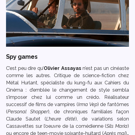
Spy games
C’est peu dire qu’
Olivier Assayas
n’est pas un cinéaste
comme les autres. Critique de science-fiction chez
Métal Hurlant, spécialiste du kung-fu aux Cahiers du
Cinéma : d’emblée le changement de style sembla
s’imposer chez lui comme un crédo. Réalisateur
successif de films de vampires (
Irma Vep
) de fantômes
(
Personal Shopper
), de chroniques familiales façon
Claude Sautet (
L’heure d’été
), de variations selon
Cassavettes sur l’oeuvre de la comédienne (
Sils Maria
)
ou encore de teen-movie soixante-huitard (
Après mai
)…