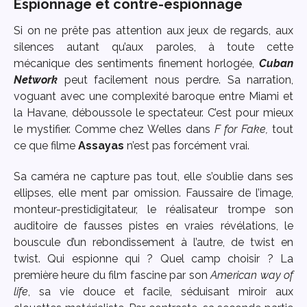
Espionnage et contre-espionnage
Si on ne prête pas attention aux jeux de regards, aux
silences autant qu’aux paroles, à toute cette
mécanique des sentiments finement horlogée,
Cuban
Network
peut facilement nous perdre. Sa narration,
voguant avec une complexité baroque entre Miami et
la Havane, déboussole le spectateur. C’est pour mieux
le mystifier. Comme chez Welles dans
F for Fake,
tout
ce que filme
Assayas
n’est pas forcément vrai.
Sa caméra ne capture pas tout, elle s’oublie dans ses
ellipses, elle ment par omission. Faussaire de l’image,
monteur-prestidigitateur, le réalisateur trompe son
auditoire de fausses pistes en vraies révélations, le
bouscule d’un rebondissement à l’autre, de twist en
twist. Qui espionne qui ? Quel camp choisir ? La
première heure du film fascine par son
American way of
life
, sa vie douce et facile, séduisant miroir aux