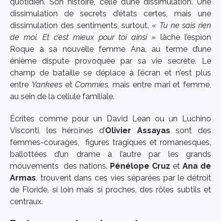
quotidien. Son histoire, celle d’une dissimulation. Une
dissimulation de secrets d’états certes, mais une
dissimulation des sentiments, surtout.
« Tu ne sais rien
de moi. Et c’est mieux pour toi ainsi »
lâche l’espion
Roque à sa nouvelle femme Ana, au terme d’une
énième dispute provoquée par sa vie secrète. Le
champ de bataille se déplace à l’écran et n’est plus
entre
Yankees
et
Commies,
mais entre mari et femme,
au sein de la cellule familiale.
Écrites comme pour un David Lean ou un Luchino
Visconti, les héroïnes d’
Olivier Assayas
sont des
femmes-courages, figures tragiques et romanesques,
ballottées d’un drame à l’autre par les grands
mouvements des nations.
Pénélope Cruz
et
Ana de
Armas
, trouvent dans ces vies séparées par le détroit
de Floride, si loin mais si proches, des rôles subtils et
centraux.