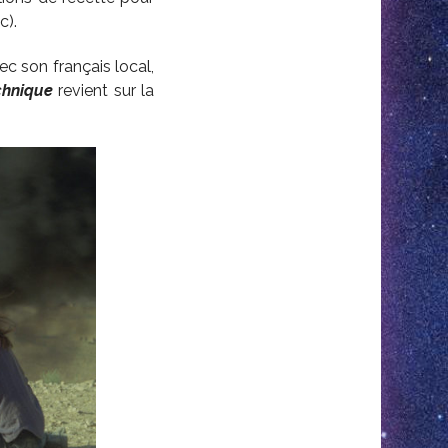
c).
c son français local,
chnique
revient sur la