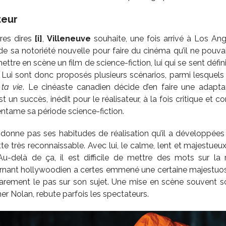
teur
res dires
[i]
,
Villeneuve
souhaite, une fois arrivé à Los An
r de sa notoriété nouvelle pour faire du cinéma qu’il ne pouvai
ettre en scène un film de science-fiction, lui qui se sent défi
 Lui sont donc proposés plusieurs scénarios, parmi lesquel
 ta vie
. Le cinéaste canadien décide d’en faire une adapta
est un succès, inédit pour le réalisateur, à la fois critique et 
 entame sa période science-fiction.
ndonne pas ses habitudes de réalisation qu’il a développées a
te très reconnaissable. Avec lui, le calme, lent et majestueux
 Au-delà de ça, il est difficile de mettre des mots sur la
urnant hollywoodien a certes emmené une certaine majestuos
arement le pas sur son sujet. Une mise en scène souvent sobr
er Nolan, rebute parfois les spectateurs.