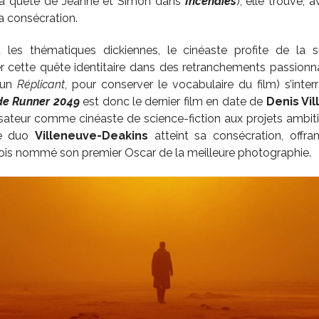
 (la quête de Jeanne et Simon dans
Incendies
), elle trouve, 
sa consécration.
 les thématiques dickiennes, le cinéaste profite de la 
 cette quête identitaire dans des retranchements passionna
(un
Réplicant
, pour conserver le vocabulaire du film) s’inter
de Runner 2049
est donc le dernier film en date de
Denis Vi
lisateur comme cinéaste de science-fiction aux projets ambitie
le duo
Villeneuve-Deakins
atteint sa consécration, offra
ois nommé son premier Oscar de la meilleure photographie.