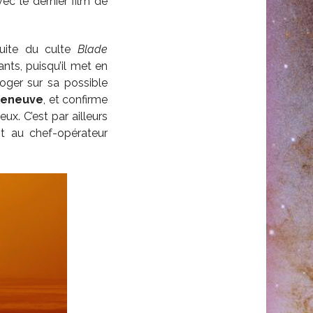
avec le dernier film de
suite du culte
Blade
nts, puisqu’il met en
roger sur sa possible
lleneuve
, et confirme
ux. C’est par ailleurs
nt au chef-opérateur