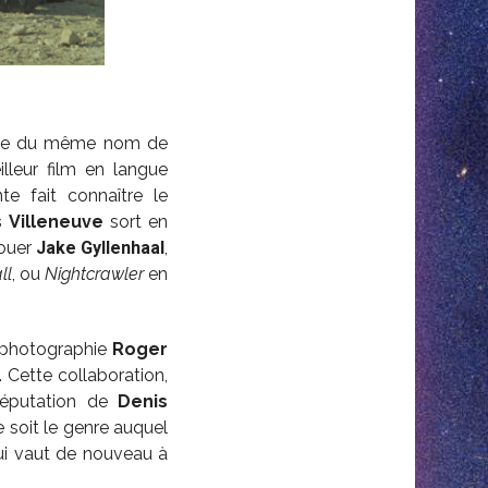
ièce du même nom de
leur film en langue
te fait connaître le
 Villeneuve
sort en
jouer
Jake
Gyllenhaal
,
ll
, ou
Nightcrawler
en
e photographie
Roger
. Cette collaboration,
 réputation de
Denis
 soit le genre auquel
ui vaut de nouveau à