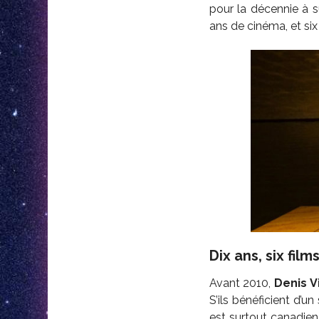
pour la décennie à s
ans de cinéma, et si
Dix ans, six film
Avant 2010,
Denis V
S’ils bénéficient d’u
est surtout canadien