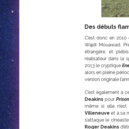
Des débuts fla
C’est donc en 2010 
Wajdi Mouawad. Pré
étrangère, et plébi
réalisateur dans la 
2013 le cryptique
En
alors en pleine pério
version originale l’an
C’est également à c
Deakins
pour
Priso
même si elle n’est 
Villeneuve
et à sa m
s’attaque le cinéaste
Roger Deakins
d’êt