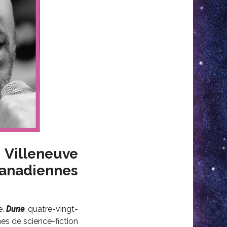
s Villeneuve
canadiennes
e.
Dune
, quatre-vingt-
es de science-fiction