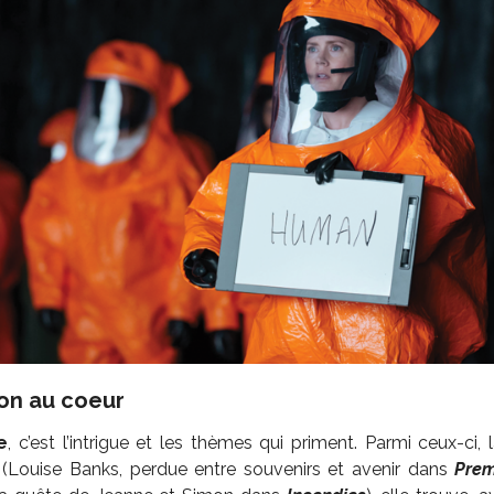
ion au coeur
e
, c’est l’intrigue et les thèmes qui priment. Parmi ceux-ci, l
e (Louise Banks, perdue entre souvenirs et avenir dans
Prem