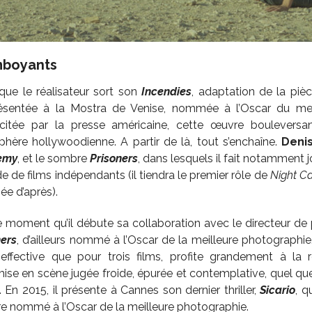
mboyants
que le réalisateur sort son
Incendies
, adaptation de la p
sentée à la Mostra de Venise, nommée à l’Oscar du meil
scitée par la presse américaine, cette œuvre bouleversan
sphère hollywoodienne. A partir de là, tout s’enchaîne.
Denis
emy
, et le sombre
Prisoners
, dans lesquels il fait notamment 
de de films indépendants (il tiendra le premier rôle de
Night Ca
née d’après).
e moment qu’il débute sa collaboration avec le directeur d
ners
, d’ailleurs nommé à l’Oscar de la meilleure photographie
effective que pour trois films, profite grandement à la
ise en scène jugée froide, épurée et contemplative, quel que
. En 2015, il présente à Cannes son dernier thriller,
Sicario
, q
re nommé à l’Oscar de la meilleure photographie.