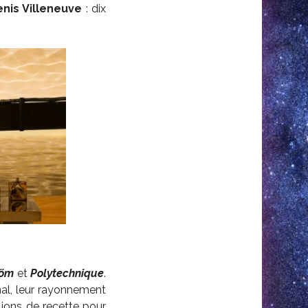
nis Villeneuve
: dix
röm
et
Polytechnique
.
onal, leur rayonnement
lions de recette pour