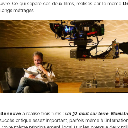
uivre. Ce qui sépare ces deux films, réalisés par le même
De
x longs métrages.
s
illeneuve
a réalisé trois films :
Un 32 août sur terre
,
Maelst
n succès critique assez important, parfois même à l’internati
, voire même principalement local (sur les presque deux mil