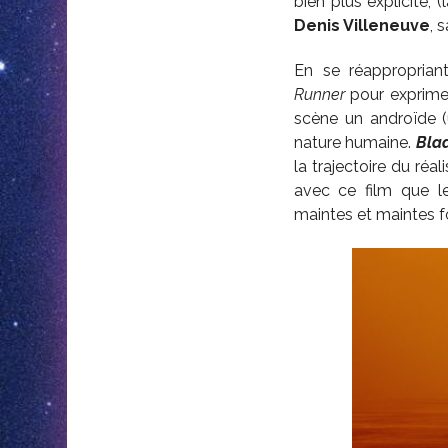
bien plus explicite,
Denis Villeneuve
, 
En se réappropriant
Runner
pour exprimer
scène un androïde 
nature humaine.
Bla
la trajectoire du réa
avec ce film que 
maintes et maintes f