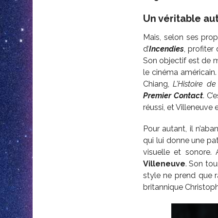
Un véritable au
Mais, selon ses prop
d’
Incendies
, profite
Son objectif est de m
le cinéma américain.
Chiang,
L’Histoire de
Premier
Contact
. C’
réussi, et Villeneuve
Pour autant, il n’aba
qui lui donne une pat
visuelle et sonore.
Villeneuve
. Son to
style ne prend que r
britannique Christoph