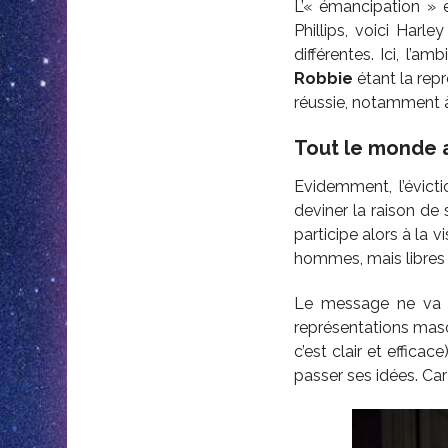
L’« émancipation » 
Phillips, voici Harle
différentes. Ici, l’a
Robbie
étant la repr
réussie, notamment 
Tout le monde a
Evidemment, l’évict
deviner la raison de
participe alors à la
hommes, mais libres et
Le message ne va p
représentations masc
c’est clair et efficac
passer ses idées. Car