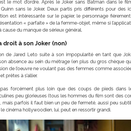
est le mot d’ordre. Après le Joker sans Batman dans le 
y Quinn sans le Joker. Deux partis pris différents pour des i
mbition est intéressante sur le papier, le personnage fièreme
ésentation « parfaite » de la femme-objet, même si l’applicat
à cause du manque de sérieux général.
 droit à son Joker (non)
ion de Jared Leto suite à son impopularité en tant que Jok
 son absence au sein du métrage (en plus du gros chèque qu’
 vision de l’oeuvre ne voulant pas des femmes comme associ
 prêtes à s’allier.
as forcément plus loin que des coups de pieds dans le
ulines peu glorieuses (tous les hommes du film sont des con
e), mais parfois il faut bien un peu de fermeté, aussi peu subtil
 le cinéma hollywoodien, lui, peut en ressortir grandi.