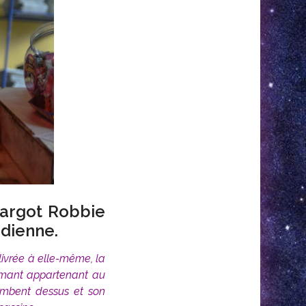
 Margot Robbie
édienne.
 livrée à elle-même, la
amant appartenant au
tombent dessus et son