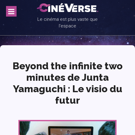
Skip
to
content
Le cinéma est plus vaste que
l'espace
Beyond the infinite two
minutes de Junta
Yamaguchi : Le visio du
futur