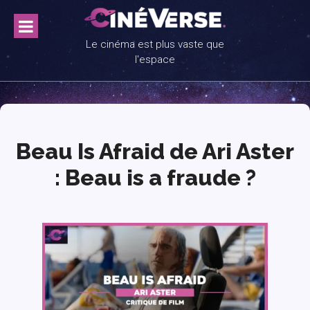
Skip
to
content
Le cinéma est plus vaste que
l'espace
Beau Is Afraid de Ari Aster
: Beau is a fraude ?