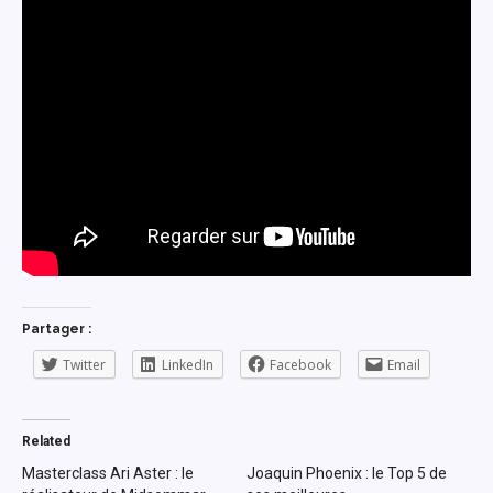
Partager :
Twitter
LinkedIn
Facebook
Email
Related
Masterclass Ari Aster : le
Joaquin Phoenix : le Top 5 de