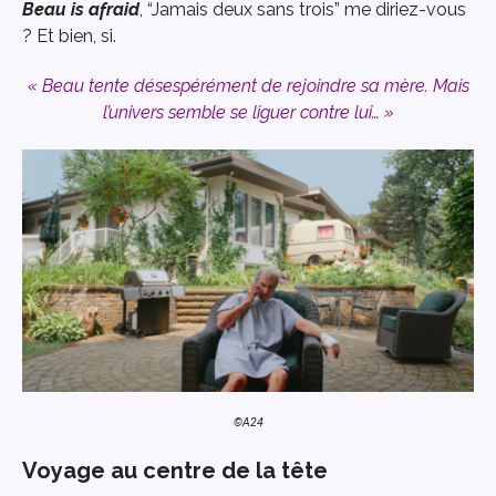
Beau is afraid
, “Jamais deux sans trois” me diriez-vous
? Et bien, si.
« Beau tente désespérément de rejoindre sa mère. Mais
l’univers semble se liguer contre lui… »
©A24
Voyage au centre de la tête