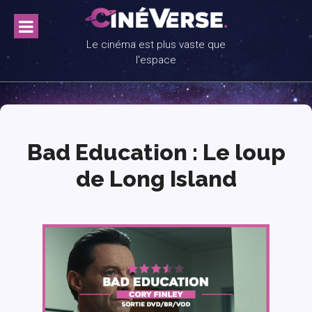
Skip
to
content
Le cinéma est plus vaste que
l'espace
Bad Education : Le loup
de Long Island