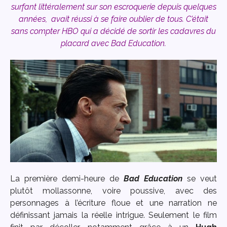
surfant littéralement sur son escroquerie depuis quelques
années,
avait réussi à se faire oublier de tous. C’était
sans compter HBO qui a décidé de sortir les cadavres du
placard avec Bad Education.
La première demi-heure de
Bad Education
se veut
plutôt mollassonne, voire poussive, avec des
personnages à l’écriture floue et une narration ne
définissant jamais la réelle intrigue. Seulement le film