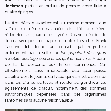
finit par décoller, notamment grâce à un
Hugh
Jackman
parfait en ordure de premier ordre tirée à
quatre épingles.
Le film décolle exactement au même moment que
l’affaire elle-même des années plus tôt. Une élève,
rédactrice au journal du lycée Roslyn, décide de
l’interviewer pour un papier et notre très cher Frank
Tassone lui donne un conseil qu’il regrettera
ardemment par la suite : «
Ton papelard n’est qu’un
minable reportage que si tu dis qu’il en est un
». A partir
de là, la descente aux Enfers commence.
Car
effectivement, aussi improbable que celui puisse
paraitre, c’est le journal du lycée qui va mettre son nez
dans les affaires du lycée et révéler au grand jour les
agissements de chacun, notamment des sommes
astronomiques dépensées dans des organismes
fantômes sans aucune raison valable.