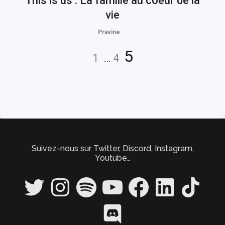
This is us : La famille au coeur de la
vie
Pravine
Navigation
Page
Page
Page
5
1
…
4
des
articles
Suivez-nous sur Twitter, Discord, Instagram,
Youtube…
Twitter
Instagram
Spotify
YouTube
Facebook
LinkedIn
TikTok
Discord