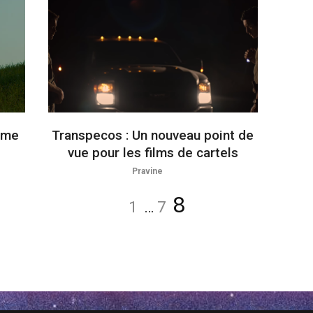
mme
Transpecos : Un nouveau point de
vue pour les films de cartels
Pravine
Page
Page
Page
8
1
…
7