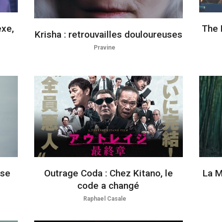
exe,
The 
Krisha : retrouvailles douloureuses
Pravine
sse
Outrage Coda : Chez Kitano, le
La M
code a changé
Raphael Casale