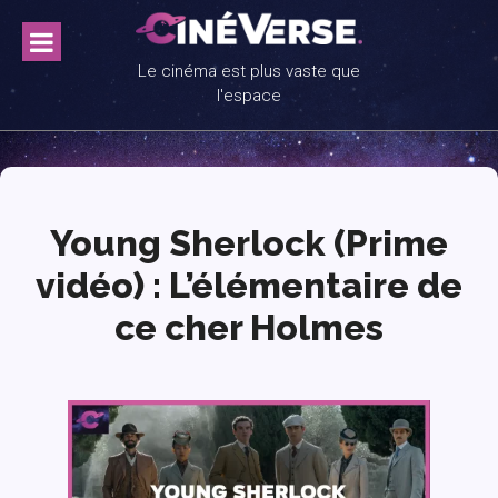
Skip
to
content
Le cinéma est plus vaste que
l'espace
Young Sherlock (Prime
vidéo) : L’élémentaire de
ce cher Holmes