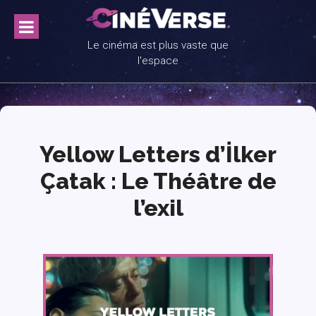
Skip
to
content
Le cinéma est plus vaste que
l'espace
Yellow Letters d’İlker
Çatak : Le Théâtre de
l’exil