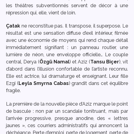
les théâtres subventionnés servent de décor à une
répression qui, elle, vient de loin.
Çatak
ne reconstitue pas. Il transpose, il superpose. Le
résultat est une sensation diffuse d’exil intérieur, filmée
avec une économie de moyens qui rend chaque détail
immédiatement signifiant : un panneau routier, une
lumière de néon, une enveloppe officielle… Le couple
central, Derya (
Özgü Namal
) et Aziz (
Tansu Biçer
), vit
d’abord dans l’illusion confortable de l’artiste reconnu.
Elle est actrice, lui dramaturge et enseignant. Leur fille
Ezgi (
Leyla Smyrna Cabas
) grandit dans cet équilibre
fragile.
La première de la nouvelle pièce d’Aziz marque le point
de bascule : non par un scandale tonitruant, mais par
l’arrivée progressive, presque anodine, des « lettres
jaunes », ces courriers administratifs qui annoncent la
déchéance. Perte d’emploi, perte de logement, perte de