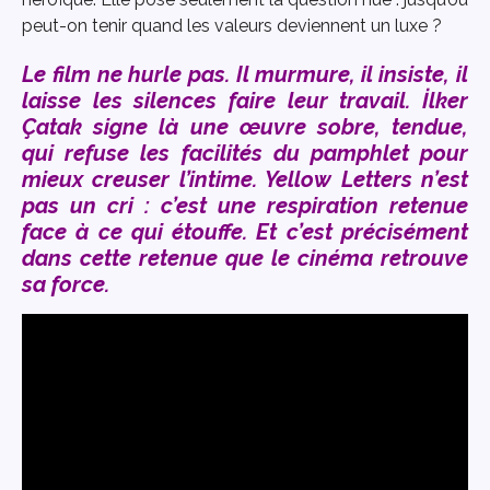
peut-on tenir quand les valeurs deviennent un luxe ?
Le film ne hurle pas. Il murmure, il insiste, il
laisse les silences faire leur travail. İlker
Çatak signe là une œuvre sobre, tendue,
qui refuse les facilités du pamphlet pour
mieux creuser l’intime. Yellow Letters n’est
pas un cri : c’est une respiration retenue
face à ce qui étouffe. Et c’est précisément
dans cette retenue que le cinéma retrouve
sa force.