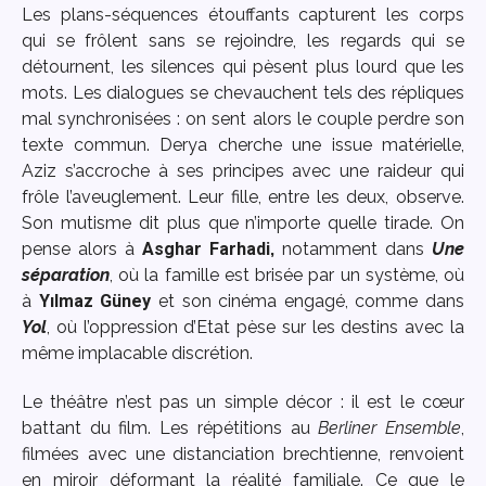
Les plans-séquences étouffants capturent les corps
qui se frôlent sans se rejoindre, les regards qui se
détournent, les silences qui pèsent plus lourd que les
mots. Les dialogues se chevauchent tels des répliques
mal synchronisées : on sent alors le couple perdre son
texte commun. Derya cherche une issue matérielle,
Aziz s’accroche à ses principes avec une raideur qui
frôle l’aveuglement. Leur fille, entre les deux, observe.
Son mutisme dit plus que n’importe quelle tirade. On
pense alors à
Asghar Farhadi
,
notamment dans
Une
séparation
, où la famille est brisée par un système, où
à
Yılmaz Güney
et son cinéma engagé, comme dans
Yol
, où l’oppression d’Etat pèse sur les destins avec la
même implacable discrétion.
Le théâtre n’est pas un simple décor : il est le cœur
battant du film. Les répétitions au
Berliner Ensemble
,
filmées avec une distanciation brechtienne, renvoient
en miroir déformant la réalité familiale. Ce que le