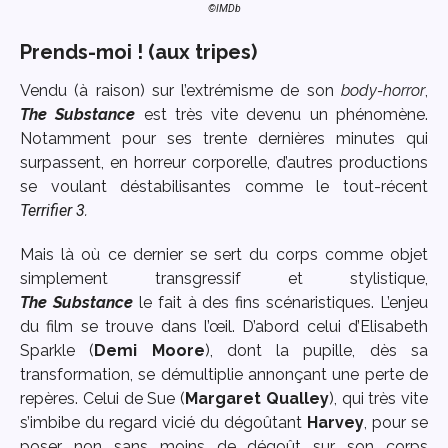
©IMDb
Prends-moi ! (aux tripes)
Vendu (à raison) sur l’extrémisme de son
body-horror
,
The Substance
est très vite devenu un phénomène.
Notamment pour ses trente dernières minutes qui
surpassent, en horreur corporelle, d’autres productions
se voulant déstabilisantes comme le tout-récent
Terrifier 3
.
Mais là où ce dernier se sert du corps comme objet
simplement transgressif et stylistique,
The
Substance
le fait à des fins scénaristiques. L’enjeu
du film se trouve dans l’œil. D’abord celui d’Elisabeth
Sparkle (
Demi Moore
), dont la pupille, dès sa
transformation, se démultiplie annonçant une perte de
repères. Celui de Sue (
Margaret Qualley
), qui très vite
s’imbibe du regard vicié du dégoûtant
Harvey
, pour se
poser non sans moins de dégoût sur son corps