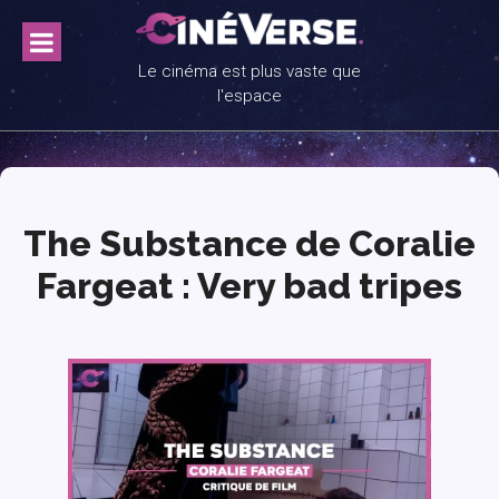
Skip
to
content
Le cinéma est plus vaste que
l'espace
The Substance de Coralie
Fargeat : Very bad tripes