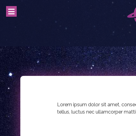
Lorem ipsum dolor sit amet, consecte
tellus, luctus nec ullamcorper matti