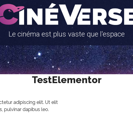
Le cinéma est plus vaste que l'espace
TestElementor
tur adipiscing elit. Ut elit
s, pulvinar dapibus leo.