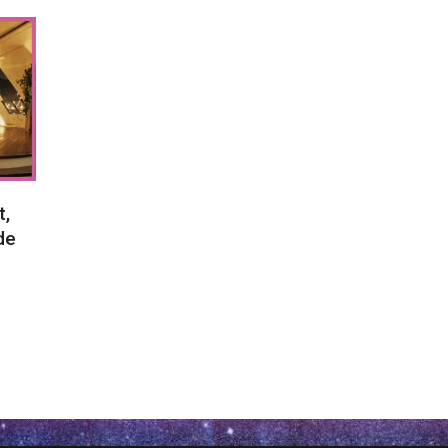
t,
de