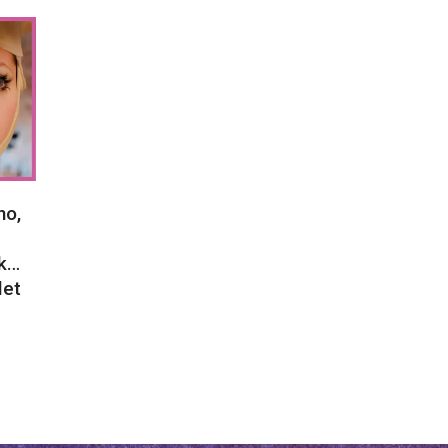
no,
ck…
let