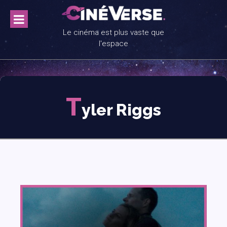
Skip
to
content
Le cinéma est plus vaste que
l'espace
T
yler Riggs