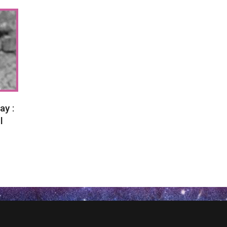
ay :
l