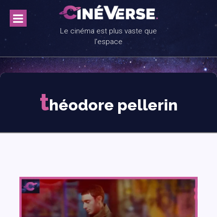
Skip
to
content
Le cinéma est plus vaste que
l'espace
t
héodore pellerin