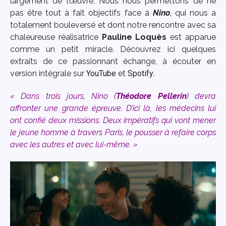
largement de l’œuvre. Nous nous permettons de ne
pas être tout à fait objectifs face à
Nino
, qui nous a
totalement bouleversé et dont notre rencontre avec sa
chaleureuse réalisatrice
Pauline Loquès
est apparue
comme un petit miracle. Découvrez ici quelques
extraits de ce passionnant échange, à écouter en
version intégrale sur
YouTube
et
Spotify
.
«
Dans trois jours, Nino
(
Théodore Pellerin
)
devra
affronter une grande épreuve. D’ici là, les médecins lui
ont confié deux missions. Deux impératifs qui vont mener
le jeune homme à travers Paris, le pousser à refaire corps
avec les autres et avec lui-même.
»