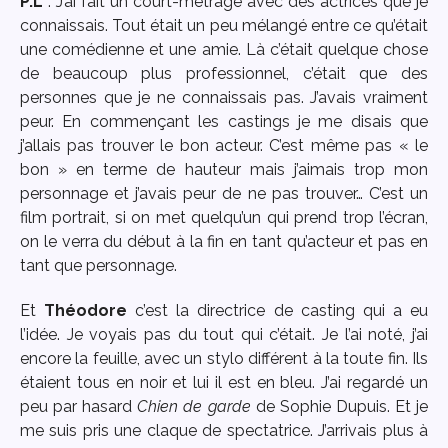
P.L
: J’ai fait un court-métrage avec des actrices que je
connaissais. Tout était un peu mélangé entre ce qu’était
une comédienne et une amie. Là c’était quelque chose
de beaucoup plus professionnel, c’était que des
personnes que je ne connaissais pas. J’avais vraiment
peur. En commençant les castings je me disais que
j’allais pas trouver le bon acteur. C’est même pas « le
bon » en terme de hauteur mais j’aimais trop mon
personnage et j’avais peur de ne pas trouver… C’est un
film portrait, si on met quelqu’un qui prend trop l’écran,
on le verra du début à la fin en tant qu’acteur et pas en
tant que personnage.
Et
Théodore
c’est la directrice de casting qui a eu
l’idée. Je voyais pas du tout qui c’était. Je l’ai noté, j’ai
encore la feuille, avec un stylo différent à la toute fin. Ils
étaient tous en noir et lui il est en bleu. J’ai regardé un
peu par hasard
Chien de garde
de Sophie Dupuis. Et je
me suis pris une claque de spectatrice. J’arrivais plus à