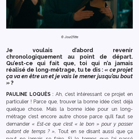
© Jour2fête
Je voulais d’abord revenir
chronologiquement au point de départ.
Qu’est-ce qui fait que, toi qui n’a jamais
réalisé de long-métrage, tu te dis :
« ce projet
ça va en être un et je vais le mener jusqu’au bout
»
?
PAULINE LOQU
È
S
: Ah, c’est intéressant ce projet en
particulier ! Parce que, trouver la bonne idée c’est déjà
quelque chose. Mais la bonne idée pour un long-
métrage c’est encore autre chose parce qu’il faut se
demander
« Est-ce que c’est « le bon » pour y passer
autant de temps ? »
. Tout en se disant aussi que ça
peut ne jamais se faire. Si le temps que j’ai passé