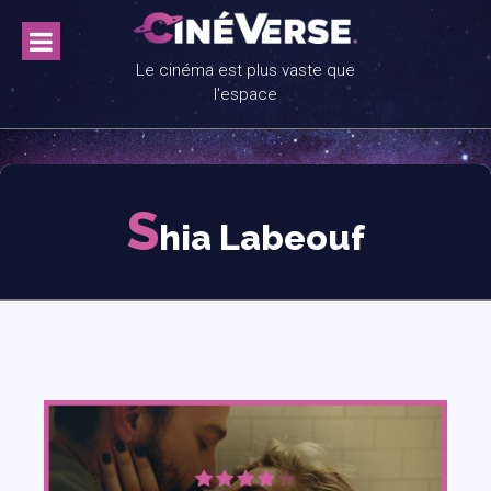
Skip
to
content
Le cinéma est plus vaste que
l'espace
S
hia Labeouf