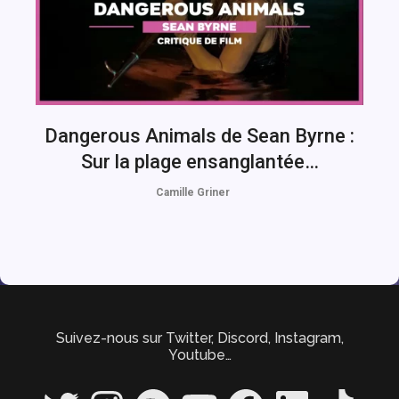
Dangerous Animals de Sean Byrne :
Sur la plage ensanglantée…
Camille Griner
Suivez-nous sur Twitter, Discord, Instagram,
Youtube…
Twitter
Instagram
Spotify
YouTube
Facebook
LinkedIn
TikTok