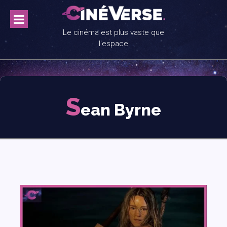
Skip
to
content
Le cinéma est plus vaste que
l'espace
S
ean Byrne