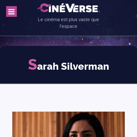
Skip
to
content
Le cinéma est plus vaste que
l'espace
S
arah Silverman