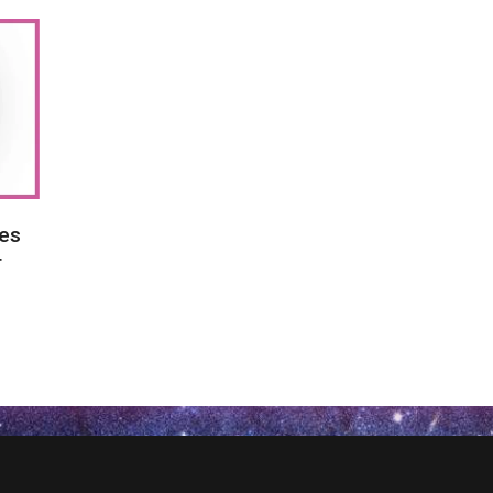
ies
r