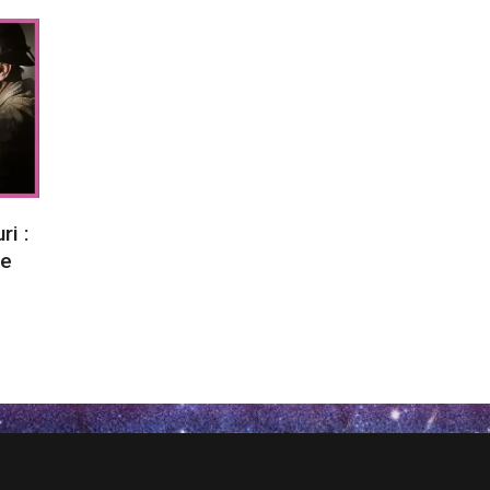
i :
re