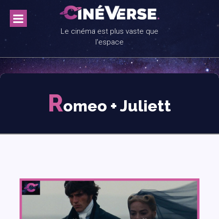
Skip
to
content
Le cinéma est plus vaste que
l'espace
R
omeo + Juliett