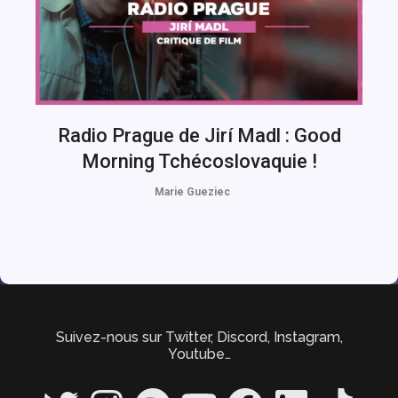
Radio Prague de Jirí Madl : Good
Morning Tchécoslovaquie !
Marie Gueziec
Suivez-nous sur Twitter, Discord, Instagram,
Youtube…
Twitter
Instagram
Spotify
YouTube
Facebook
LinkedIn
TikTok