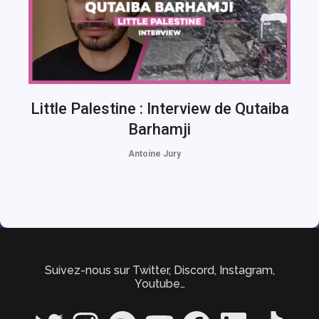
Little Palestine : Interview de Qutaiba
Barhamji
Antoine Jury
Suivez-nous sur Twitter, Discord, Instagram,
Youtube…
Twitter
Instagram
Spotify
YouTube
Facebook
LinkedIn
TikTok