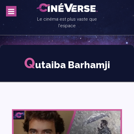
Skip
to
content
Le cinéma est plus vaste que
l'espace
Q
utaiba Barhamji