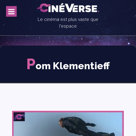
Skip
to
content
Le cinéma est plus vaste que
l'espace
P
om Klementieff