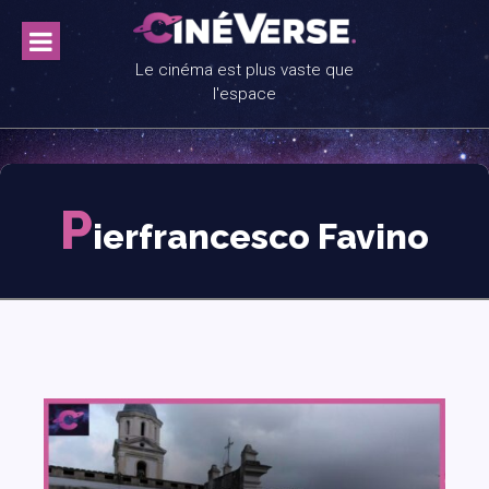
Skip
to
content
Le cinéma est plus vaste que
l'espace
P
ierfrancesco Favino