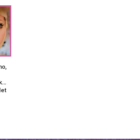
no,
ck…
let