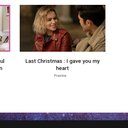
ul
Last Christmas : I gave you my
n
heart
Pravine