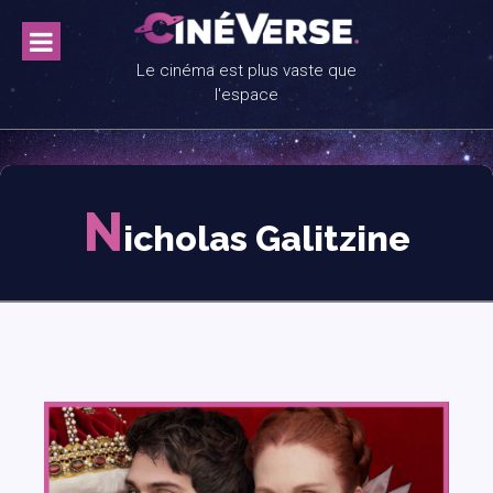
Skip
to
content
Le cinéma est plus vaste que
l'espace
N
icholas Galitzine