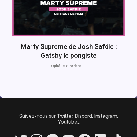
Marty Supreme de Josh Safdie :
Gatsby le pongiste
Ophélie Giordana
Suivez-nous sur Twitter, Discord, Instagram,
Youtube…
Twitter
Instagram
Spotify
YouTube
Facebook
LinkedIn
TikTok