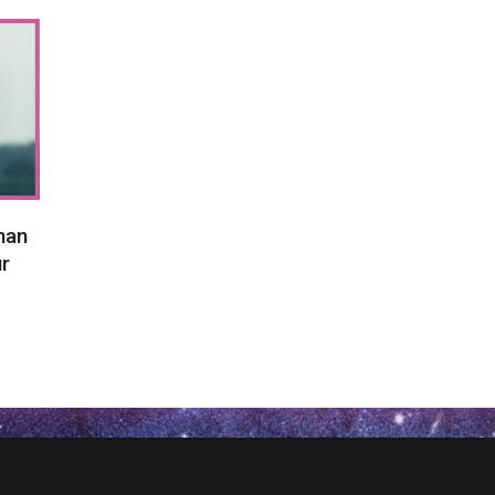
han
r