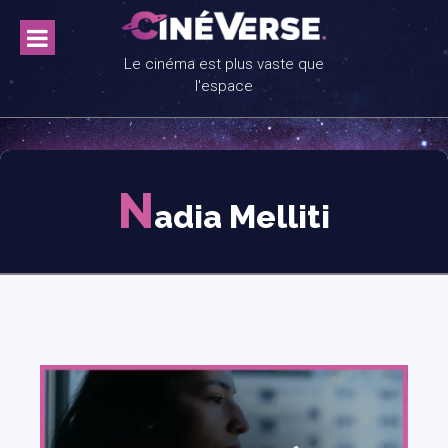
Skip
to
content
Le cinéma est plus vaste que
l'espace
N
adia Melliti