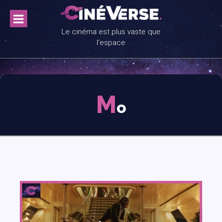
Skip
to
content
Le cinéma est plus vaste que
l'espace
M
o