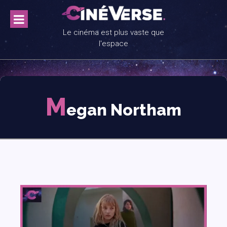
Skip
to
content
Le cinéma est plus vaste que
l'espace
M
egan Northam