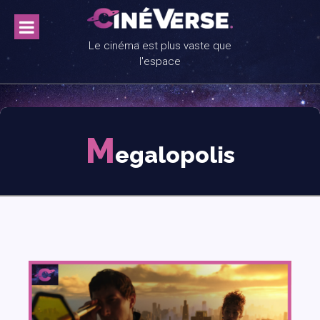
Skip
to
content
Le cinéma est plus vaste que
l'espace
M
egalopolis