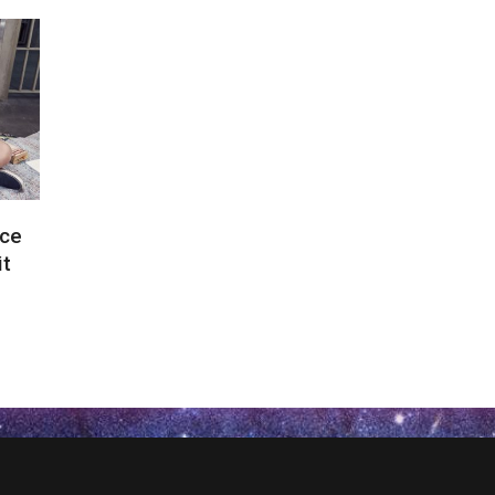
 ce
it