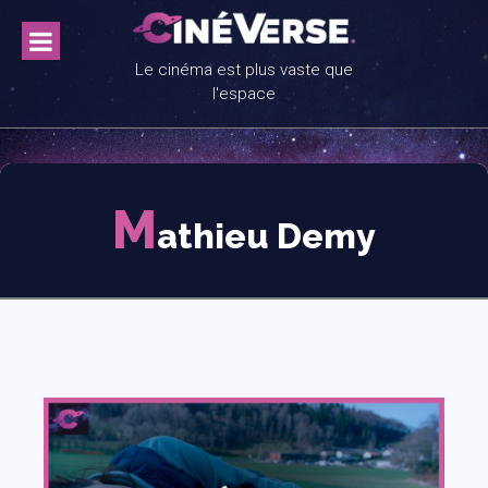
Skip
to
content
Le cinéma est plus vaste que
l'espace
M
athieu Demy