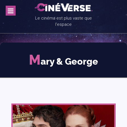
Skip
to
content
Le cinéma est plus vaste que
l'espace
M
ary & George