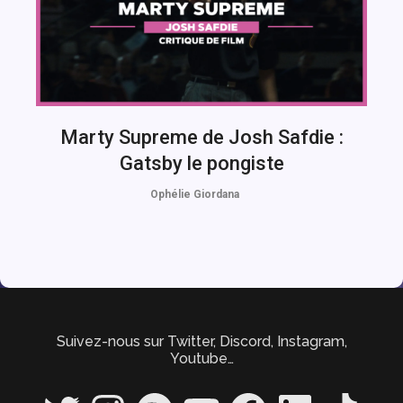
Marty Supreme de Josh Safdie :
Gatsby le pongiste
Ophélie Giordana
Suivez-nous sur Twitter, Discord, Instagram,
Youtube…
Twitter
Instagram
Spotify
YouTube
Facebook
LinkedIn
TikTok