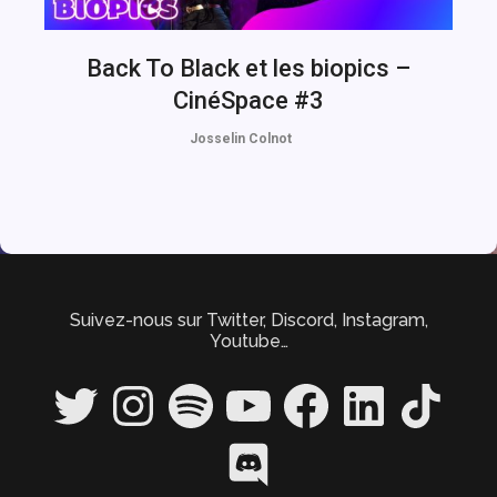
Back To Black et les biopics –
CinéSpace #3
Josselin Colnot
Suivez-nous sur Twitter, Discord, Instagram,
Youtube…
Twitter
Instagram
Spotify
YouTube
Facebook
LinkedIn
TikTok
Discord