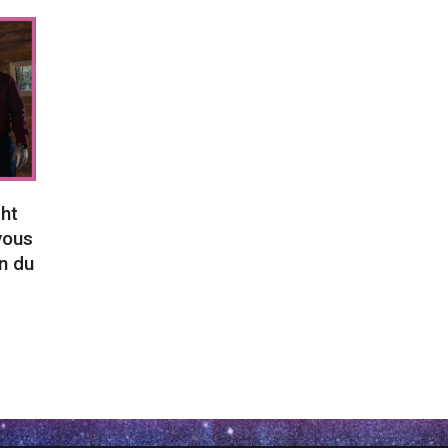
ght
vous
n du