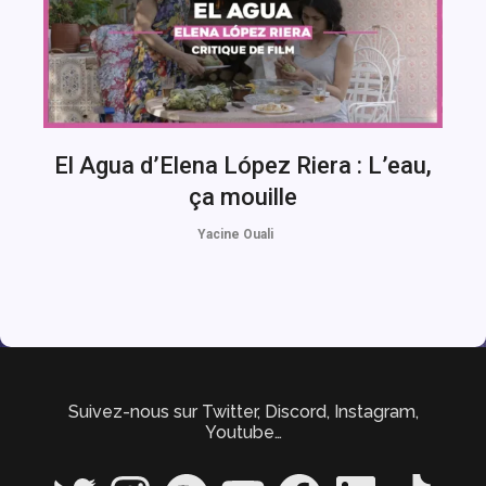
El Agua d’Elena López Riera : L’eau,
ça mouille
Yacine Ouali
Suivez-nous sur Twitter, Discord, Instagram,
Youtube…
Twitter
Instagram
Spotify
YouTube
Facebook
LinkedIn
TikTok